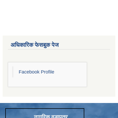
अधिकारिक फेसबुक पेज
Facebook Profile
चाँगुनारायण नगरपालिकाको खानेपानी, सरसफाइ तथा स्वच्छता योजना (WASH Plan)
नागरिक वडापत्र