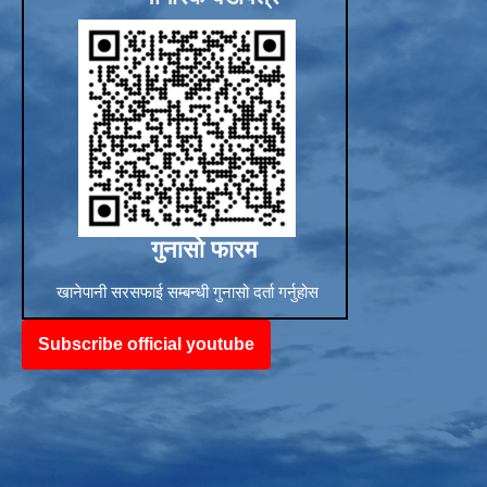
Sub-National Treasury Regulatory Application (SuTRA)
गुनासो फारम
खानेपानी सरसफाई सम्बन्धी गुनासो दर्ता गर्नुहोस
Subscribe official youtube