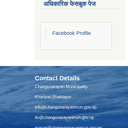
अधिकारिक फेसबुक पेज
Facebook Profile
Contact Details
Changunarayan Municipality
Kharipati,Bhaktapur
info@changunarayanmun.gov.np
ito@changunarayanmun.gov.np
mayor@changunarayanmun.gov.np