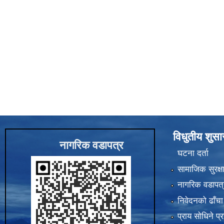
विधुतीय शुस
नागरिक वडापत्र
घटना दर्ता
सामाजिक सुरक्ष
नागरिक वडापत्
निवेदनको ढाँचा
प्राय साेधिने प्