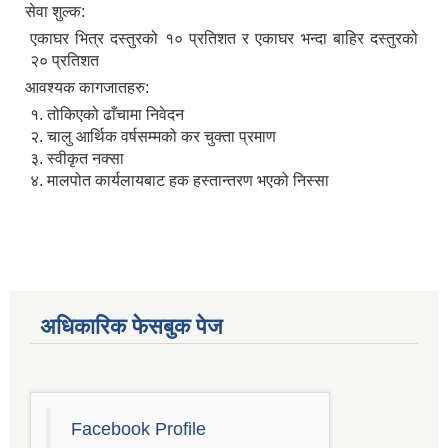
सेवा शुल्क:
एकाघर भित्र दस्तुरको १० प्रतिशत र एकाघर भन्दा बाहिर दस्तुरको
२० प्रतिशत
आवश्यक कागजातहरु:
१. तोकिएको ढाँचामा निवेदन
२. चालु आर्थिक वर्षसम्मको कर चुक्ता प्रमाण
३. स्वीकृत नक्सा
४. मालपोत कार्यलायबाट हक हस्तान्तरण भएको निस्सा
अधिकारिक फेसबुक पेज
चाँगुनारायण नगरपालिकाको खानेपानी, सरसफाइ तथा स्वच्छता योजना (WASH Plan)
Facebook Profile