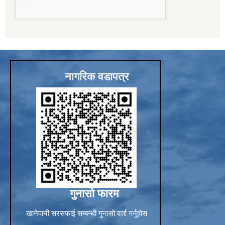
Sub-National Treasury Regulatory Application (SuTRA)
नागरिक वडापत्र
गुनासो फारम
खानेपानी सरसफाई सम्बन्धी गुनासो दर्ता गर्नुहोस