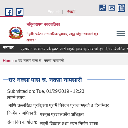
Skip to main content
English
नेपाली
चाँगुनारायण नगरपालिका
" कृषि, पर्यटन र सामाजिक पूर्वाधार, समृद्ध चाँगुनारायणको मूल
आधार "
समाचार
भुमि प्रशासन कार्यालय साँखुबाट जारी भएको हकबन्दी सम्बन्धी ३५ दिने सार्बजनिक सूचन
You are here
Home
» घर नक्सा पास च. नक्सा नामसारी
घर नक्सा पास च. नक्सा नामसारी
Submitted on:
Tue, 01/29/2019 - 12:23
लाग्ने समय:
माथि उल्लेखित प्रक्रिया पुराभै निवेदन प्राप्त भएको ७ दिनभित्र
जिम्मेवार अधिकारी:
प्रमुख प्रशासकीय अधिकृत
सेवा दिने कार्यालय:
सहरी विकास तथा भवन निर्माण शाखा