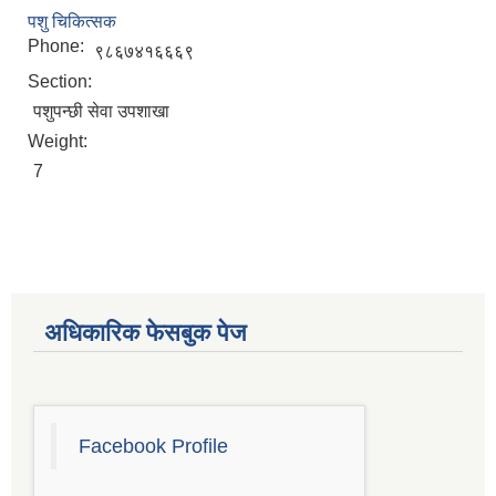
पशु चिकित्सक
Phone:
९८६७४१६६६९
Section:
पशुपन्छी सेवा उपशाखा
Weight:
7
अधिकारिक फेसबुक पेज
चाँगुनारायण नगरपालिकाको खानेपानी, सरसफाइ तथा स्वच्छता योजना (WASH Plan)
Facebook Profile