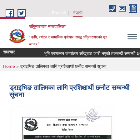
Skip to main content
English
नेपाली
चाँगुनारायण नगरपालिका
" कृषि, पर्यटन र सामाजिक पूर्वाधार, समृद्ध चाँगुनारायणको मूल
आधार "
समाचार
भुमि प्रशासन कार्यालय साँखुबाट जारी भएको हकबन्दी सम्बन्धी ३५ द
You are here
Home
» ड्राइभिङ तालिमका लागि प्रशिक्षार्थी छनौट सम्बन्धी सूचना
ड्राइभिङ तालिमका लागि प्रशिक्षार्थी छनौट सम्बन्धी
सूचना