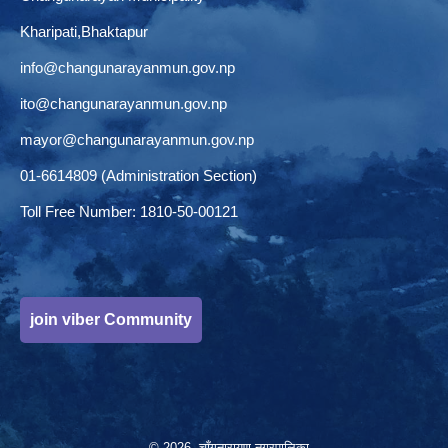
Kharipati,Bhaktapur
info@changunarayanmun.gov.np
ito@changunarayanmun.gov.np
mayor@changunarayanmun.gov.np
01-6614809 (Administration Section)
Toll Free Number: 1810-50-00121
join viber Community
© 2026 चाँगुनारायण नगरपालिका