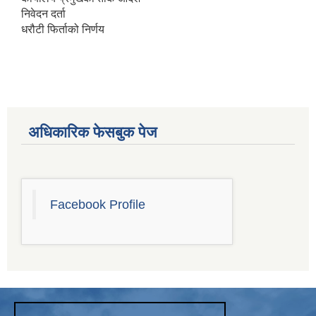
निवेदन दर्ता
धरौटी फिर्ताको निर्णय
अधिकारिक फेसबुक पेज
Facebook Profile
चाँगुनारायण नगरपालिकाको खानेपानी, सरसफाइ तथा स्वच्छता योजना (WASH Plan)