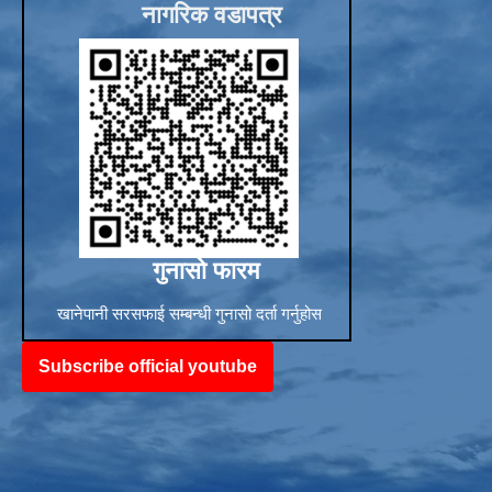
नागरिक वडापत्र
Sub-National Treasury Regulatory Application (SuTRA)
गुनासो फारम
खानेपानी सरसफाई सम्बन्धी गुनासो दर्ता गर्नुहोस
Subscribe official youtube