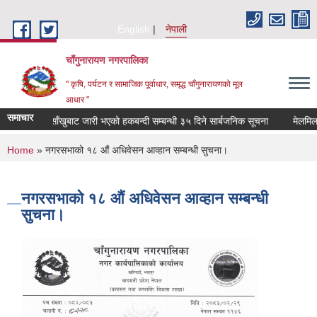
Skip to main content
English
नेपाली
चाँगुनारायण नगरपालिका
" कृषि, पर्यटन र सामाजिक पूर्वाधार, समृद्ध चाँगुनारायणको मूल
आधार "
समाचार
 कार्यालय साँखुबाट जारी भएको हकबन्दी सम्बन्धी ३५ दिने सार्बजनिक सूचना
मेलमिलापकर्
You are here
Home
» नगरसभाको १८ औं अधिवेसन आव्हान सम्बन्धी सुचना।
नगरसभाको १८ औं अधिवेसन आव्हान सम्बन्धी
सुचना।