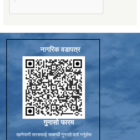
Sub-National Treasury Regulatory Application (SuTRA)
नागरिक वडापत्र
गुनासो फारम
खानेपानी सरसफाई सम्बन्धी गुनासो दर्ता गर्नुहोस