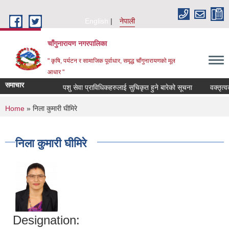
Skip to main content
English
नेपाली
चाँगुनारायण नगरपालिका
" कृषि, पर्यटन र सामाजिक पूर्वाधार, समृद्ध चाँगुनारायणको मूल
आधार "
समाचार
पशु सेवा प्राविधिकहरुलाई सुचिकृत हुने बारेको सूचना
वक्तृत्वकला
You are here
Home
» निला कुमारी घीमिरे
निला कुमारी घीमिरे
Designation: