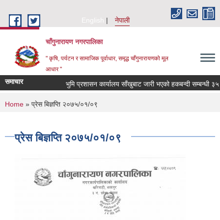
Skip to main content
English
नेपाली
चाँगुनारायण नगरपालिका
" कृषि, पर्यटन र सामाजिक पूर्वाधार, समृद्ध चाँगुनारायणको मूल
आधार "
समाचार
भुमि प्रशासन कार्यालय साँखुबाट जारी भएको हकबन्दी सम्बन्धी ३५ दिन
You are here
Home
» प्रेस बिज्ञप्ति २०७५/०१/०९
प्रेस बिज्ञप्ति २०७५/०१/०९