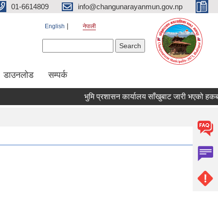
01-6614809
info@changunarayanmun.gov.np
English
नेपाली
Search form
Search
डाउनलोड
सम्पर्क
भुमि प्रशासन कार्यालय साँखुबाट जारी भएको हकबन्दी स