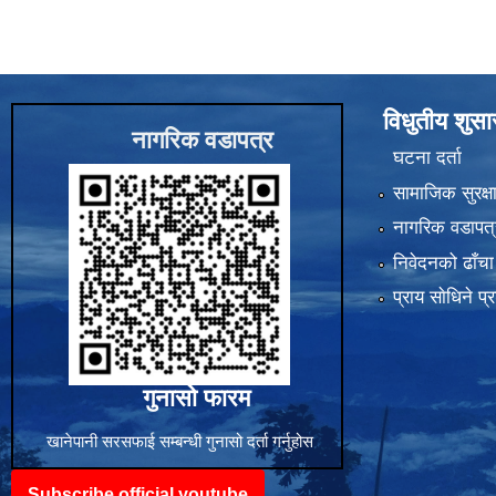
विधुतीय शुस
नागरिक वडापत्र
घटना दर्ता
सामाजिक सुरक्ष
नागरिक वडापत्
निवेदनको ढाँचा
प्राय साेधिने प्
गुनासो फारम
खानेपानी सरसफाई सम्बन्धी गुनासो दर्ता गर्नुहोस
Subscribe official youtube