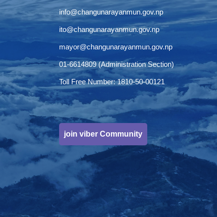
info@changunarayanmun.gov.np
ito@changunarayanmun.gov.np
mayor@changunarayanmun.gov.np
01-6614809 (Administration Section)
Toll Free Number: 1810-50-00121
join viber Community