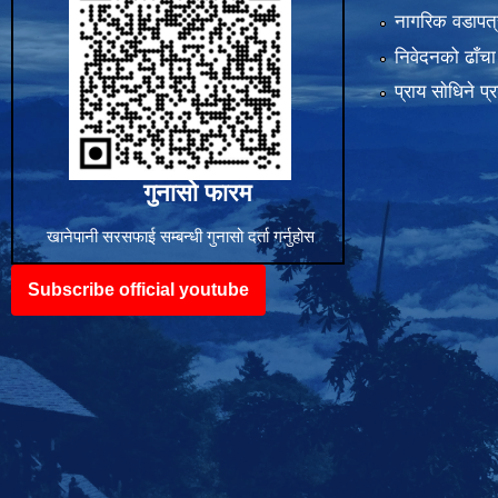
नागरिक वडापत्
निवेदनको ढाँचा
प्राय साेधिने प्
गुनासो फारम
खानेपानी सरसफाई सम्बन्धी गुनासो दर्ता गर्नुहोस
Subscribe official youtube