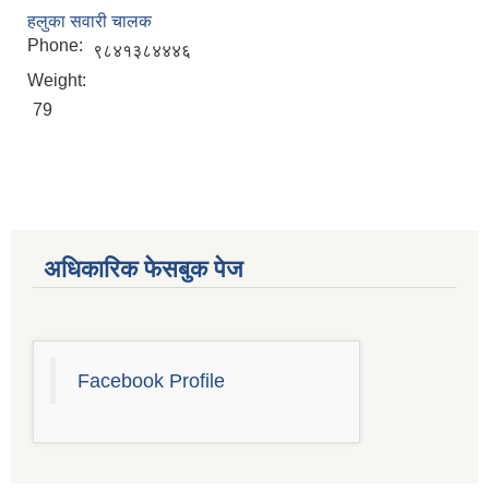
हलुका सवारी चालक
Phone:
९८४१३८४४४६
Weight:
79
अधिकारिक फेसबुक पेज
Facebook Profile
चाँगुनारायण नगरपालिकाको खानेपानी, सरसफाइ तथा स्वच्छता योजना (WASH Plan)