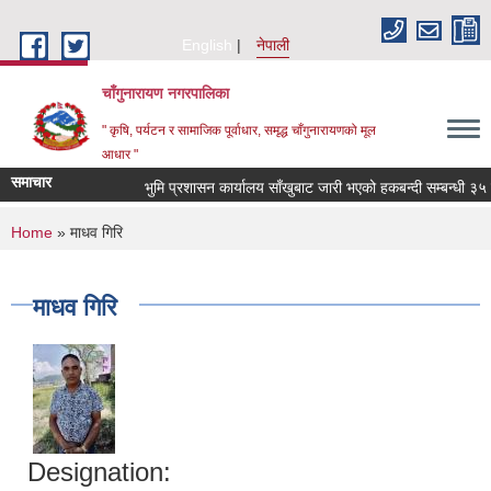
Skip to main content
English
नेपाली
चाँगुनारायण नगरपालिका
" कृषि, पर्यटन र सामाजिक पूर्वाधार, समृद्ध चाँगुनारायणको मूल
आधार "
समाचार
भुमि प्रशासन कार्यालय साँखुबाट जारी भएको हकबन्दी सम्बन्धी ३५ दिन
You are here
Home
» माधव गिरि
माधव गिरि
Designation: