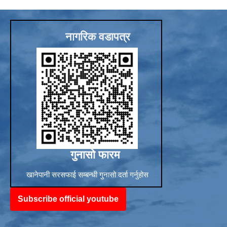
Sub-National Treasury Regulatory Application (SuTRA)
नागरिक वडापत्र
गुनासो फारम
खानेपानी सरसफाई सम्बन्धी गुनासो दर्ता गर्नुहोस
Subscribe official youtube