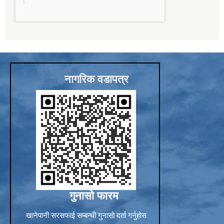
Sub-National Treasury Regulatory Application (SuTRA)
नागरिक वडापत्र
गुनासो फारम
खानेपानी सरसफाई सम्बन्धी गुनासो दर्ता गर्नुहोस