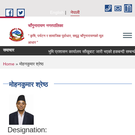
Skip to main content
English
नेपाली
चाँगुनारायण नगरपालिका
" कृषि, पर्यटन र सामाजिक पूर्वाधार, समृद्ध चाँगुनारायणको मूल
आधार "
समाचार
भुमि प्रशासन कार्यालय साँखुबाट जारी भएको हकबन्दी सम्बन्धी 
You are here
Home
» मोहनकुमार श्रेष्ठ
मोहनकुमार श्रेष्ठ
Designation: