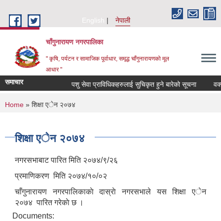
Skip to main content
English
नेपाली
चाँगुनारायण नगरपालिका
" कृषि, पर्यटन र सामाजिक पूर्वाधार, समृद्ध चाँगुनारायणको मूल
आधार "
समाचार
पशु सेवा प्राविधिकहरुलाई सुचिकृत हुने बारेको सूचना
वक्तृत्व
You are here
Home
» शिक्षा एेन २०७४
शिक्षा एेन २०७४
नगरसभाबाट पारित मिति २०७४/९/२६
प्रमाणिकरण मिति २०७४/१०/०२
चाँगुनारायण नगरपालिकाकाे दास्राे नगरसभाले यस शिक्षा एेन
२०७४ पारित गरेकाे छ ।
Documents: