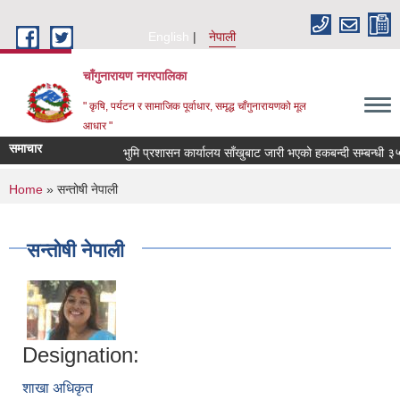
Skip to main content
English
नेपाली
चाँगुनारायण नगरपालिका
" कृषि, पर्यटन र सामाजिक पूर्वाधार, समृद्ध चाँगुनारायणको मूल
आधार "
समाचार
भुमि प्रशासन कार्यालय साँखुबाट जारी भएको हकबन्दी सम्बन्धी ३५ दि
You are here
Home
» सन्तोषी नेपाली
सन्तोषी नेपाली
Designation:
शाखा अधिकृत