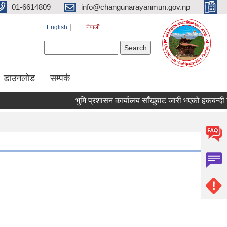
01-6614809
info@changunarayanmun.gov.np
English
नेपाली
Search form
Search
डाउनलोड
सम्पर्क
भुमि प्रशासन कार्यालय साँखुबाट जारी भएको हकबन्दी सम्बन