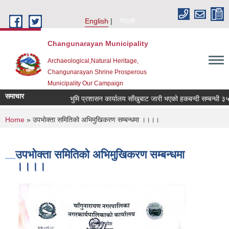
Skip to main content
English
नेपाली
Changunarayan Municipality
Archaeological,Natural Heritage,
Changunarayan Shrine Prosperous
Municipality Our Campaign
समाचार
भुमि प्रशासन कार्यालय साँखुबाट जारी भएको हकबन्दी सम्बन्धी ३५ दिन
You are here
Home
» उपभाेक्ता समितिको अभिमुखिकरण सम्बन्धमा ।।।।
उपभाेक्ता समितिको अभिमुखिकरण सम्बन्धमा
।।।।