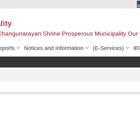
ity
, Changunarayan Shrine Prosperous Municipality Ou
eports
Notices and Information
(E-Services)
डा