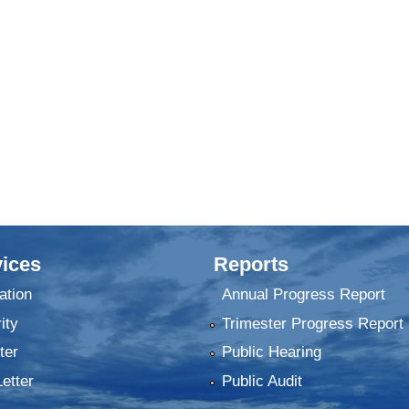
ices
Reports
ation
Annual Progress Report
ity
Trimester Progress Report
ter
Public Hearing
Letter
Public Audit