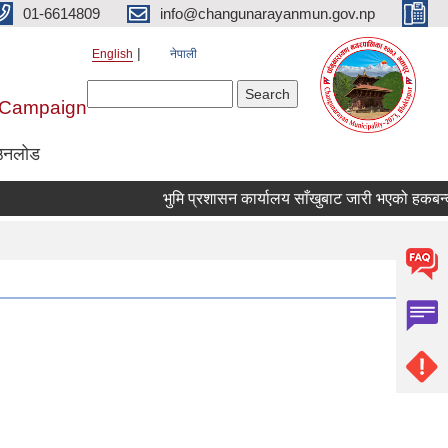
01-6614809
info@changunarayanmun.gov.np
English
नेपाली
Search form
Search
r Campaign
उनलोड
भुमि प्रशासन कार्यालय साँखुबाट जारी भएको हकबन्दी सम्