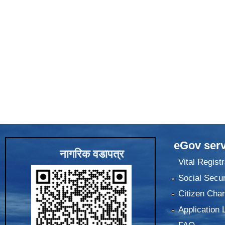
eGov serv
नागरिक वडापत्र
Vital Registr
Social Secur
Citizen Char
Application 